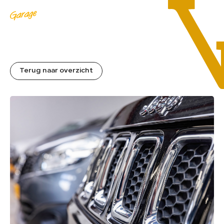
MENU
Terug naar overzicht
HOME
01.
AANBOD
02.
DIENSTEN
03.