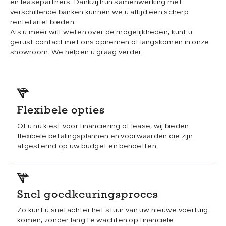
en leasepartners. Dankzij hun samenwerking met
ADRES
verschillende banken kunnen we u altijd een scherp
rentetarief bieden.
Slibbroek 20
Als u meer wilt weten over de mogelijkheden, kunt u
5081NS
gerust contact met ons opnemen of langskomen in onze
Hilvarenbeek
showroom. We helpen u graag verder.
OPENINGSTIJDEN
Ma–Di:
08:00–17:15 | 18:30–20:00
Wo:
08:00–17:15
Do:
08:00–17:15 | 18:30–20:00
Flexibele opties
Vr:
08:00–17:15
Za showroom:
09.00–15.00
Of u nu kiest voor financiering of lease, wij bieden
flexibele betalingsplannen en voorwaarden die zijn
Za werkplaats:
09.00–12.00
afgestemd op uw budget en behoeften.
Snel goedkeuringsproces
Zo kunt u snel achter het stuur van uw nieuwe voertuig
komen, zonder lang te wachten op financiële