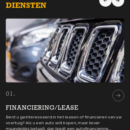
DIENSTEN
01.
0
FINANCIERING/LEASE
V
Bent u geïnteresseerd in het leasen of financieren van uw
U 
voertuig? Als u een auto wilt kopen, maar liever
pa
maandelijks betaalt, dan biedt een autofinanciering
pr