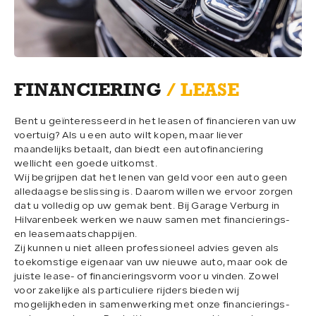
WERKPLAATS
04.
OVER ONS
05.
FINANCIERING
/ LEASE
VERKOCHT
06.
Bent u geïnteresseerd in het leasen of financieren van uw
voertuig? Als u een auto wilt kopen, maar liever
maandelijks betaalt, dan biedt een autofinanciering
wellicht een goede uitkomst.
CONTACT
07.
Wij begrijpen dat het lenen van geld voor een auto geen
alledaagse beslissing is. Daarom willen we ervoor zorgen
dat u volledig op uw gemak bent. Bij Garage Verburg in
Hilvarenbeek werken we nauw samen met financierings-
en leasemaatschappijen.
Zij kunnen u niet alleen professioneel advies geven als
toekomstige eigenaar van uw nieuwe auto, maar ook de
CONTACT
juiste lease- of financieringsvorm voor u vinden. Zowel
voor zakelijke als particuliere rijders bieden wij
013-5053085
mogelijkheden in samenwerking met onze financierings-
info@garageverburg.nl