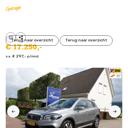
MENU
Terug naar overzicht
Terug naar overzicht
€ 17.250,-
€ 297,
v.a.
- p/mnd
HOME
01.
AANBOD
02.
DIENSTEN
03.