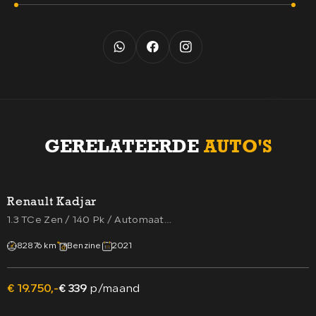
GERELATEERDE
AUTO'S
Renault Kadjar
1.3 TCe Zen / 140 Pk / Automaat
(Navigatie,Camera,Cruise,PDC,Keyless)
82876 km
Benzine
2021
€ 19.750,-
€ 339
p/maand