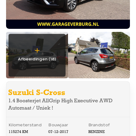
WERKPLAATS
04.
OVER ONS
05.
VERKOCHT
06.
Afbeeldingen (18)
CONTACT
07.
Suzuki S-Cross
1.4 Boosterjet AllGrip High Executive AWD
Automaat / Uniek !
CONTACT
Kilometerstand
Bouwjaar
Brandstof
013-5053085
115274 KM
07-12-2017
BENZINE
info@garageverburg.nl