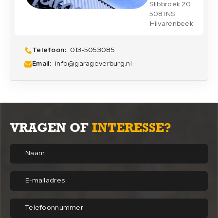
Slibbroek 20
5081NS
Hilvarenbeek
Telefoon:
013-5053085
Email:
info@garageverburg.nl
VRAGEN OF
INTERESSE?