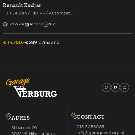
Renault Kadjar
1.3 TCe Zen / 140 Pk / Automaat
(Navigatie,Camera,Cruise,PDC,Keyless)
82876 km
Benzine
2021
€ 19.750,-
€ 339
p/maand
CONTACT
ADRES
013-5053085
Slibbroek 20
info@garageverburg.nl
5081NS Hilvarenbeek