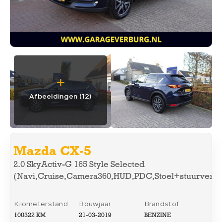
WERKPLAATS
04.
OVER ONS
05.
VERKOCHT
06.
Afbeeldingen (12)
CONTACT
07.
Mazda CX-5
2.0 SkyActiv-G 165 Style Selected
(Navi,Cruise,Camera360,HUD,PDC,Stoel+stuurverw
CONTACT
Kilometerstand
Bouwjaar
Brandstof
013-5053085
100322 KM
21-03-2019
BENZINE
info@garageverburg.nl