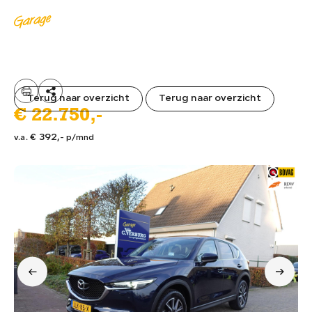
MENU
Terug naar overzicht
Terug naar overzicht
€ 22.750,-
€ 392,
v.a.
- p/mnd
HOME
01.
AANBOD
02.
DIENSTEN
03.