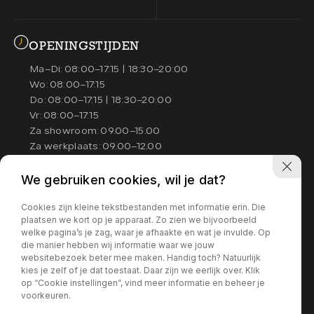
OPENINGSTIJDEN
Ma–Di:
08:00–17:15 | 18:30–20:00
Wo:
08:00–17:15
Do:
08:00–17:15 | 18:30–20:00
Vr:
08:00–17:15
Za showroom:
09.00–15.00
Za werkplaats:
09.00–12.00
We gebruiken cookies, wil je dat?
Wij helpen u graag goed en nemen
hiervoor de tijd. Daarom werken wij
Cookies zijn kleine tekstbestanden met informatie erin. Die
graag op afspraak zodat wij alle tijd
plaatsen we kort op je apparaat. Zo zien we bijvoorbeeld
en aandacht voor u kunnen hebben.
welke pagina’s je zag, waar je afhaakte en wat je invulde. Op
die manier hebben wij informatie waar we jouw
websitebezoek beter mee maken. Handig toch? Natuurlijk
kies je zelf of je dat toestaat. Daar zijn we eerlijk over. Klik
op “Cookie instellingen”, vind meer informatie en beheer je
Privacy policy
voorkeuren.