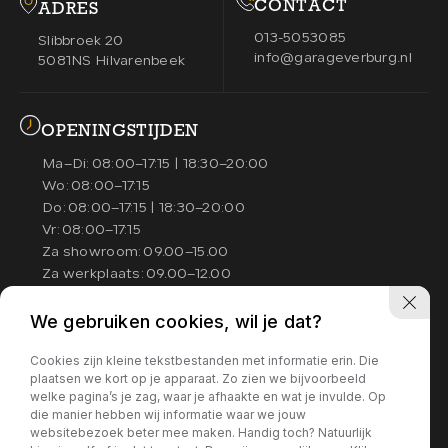
CONTACT
WERKPLAATS
ADRES
04.
Kleur
013-5053085
Slibbroek 20
info@garageverburg.nl
5081NS Hilvarenbeek
Carrosserie
OVER ONS
05.
OPENINGSTIJDEN
Prijs (€)
Ma–Di:
08:00–17:15 | 18:30–20:00
VERKOCHT
06.
-
Wo:
08:00–17:15
Do:
08:00–17:15 | 18:30–20:00
Vr:
08:00–17:15
Kilometerstand
CONTACT
07.
Za showroom:
09.00–15.00
-
Za werkplaats:
09.00–12.00
We gebruiken cookies, wil je dat?
Wij helpen u graag goed en nemen
Bouwjaar
hiervoor de tijd. Daarom werken wij
Cookies zijn kleine tekstbestanden met informatie erin. Die
graag op afspraak zodat wij alle tijd
-
plaatsen we kort op je apparaat. Zo zien we bijvoorbeeld
CONTACT
en aandacht voor u kunnen hebben.
welke pagina’s je zag, waar je afhaakte en wat je invulde. Op
die manier hebben wij informatie waar we jouw
Sorteren op
013-5053085
websitebezoek beter mee maken. Handig toch? Natuurlijk
info@garageverburg.nl