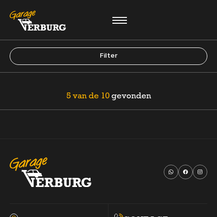
Filters
Merk
Filter
MENU
Merk
5 van de 10
gevonden
Model
HOME
01.
Model
AANBOD
02.
Brandstof
Transmissie
DIENSTEN
03.
Kleur