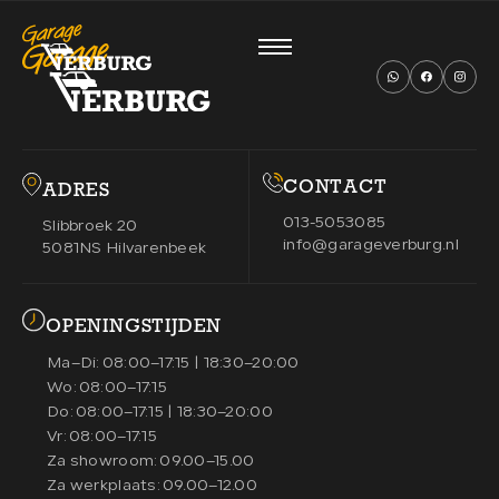
MENU
CONTACT
ADRES
013-5053085
Slibbroek 20
HOME
01.
info@garageverburg.nl
5081NS Hilvarenbeek
OPENINGSTIJDEN
AANBOD
02.
Ma–Di:
08:00–17:15 | 18:30–20:00
Wo:
08:00–17:15
Do:
08:00–17:15 | 18:30–20:00
DIENSTEN
03.
Vr:
08:00–17:15
Za showroom:
09.00–15.00
Za werkplaats:
09.00–12.00