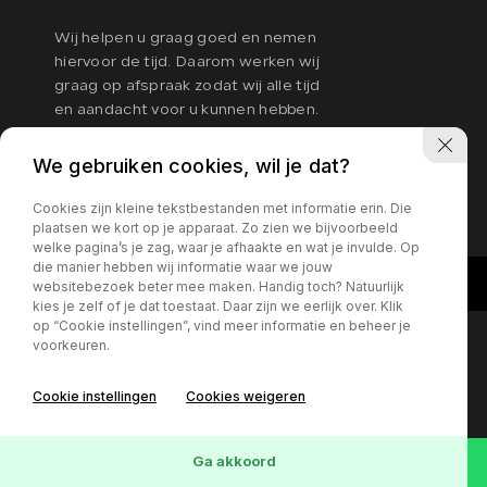
WERKPLAATS
04.
Wij helpen u graag goed en nemen
hiervoor de tijd. Daarom werken wij
graag op afspraak zodat wij alle tijd
OVER ONS
05.
en aandacht voor u kunnen hebben.
We gebruiken cookies, wil je dat?
VERKOCHT
06.
Privacy policy
Cookies zijn kleine tekstbestanden met informatie erin. Die
plaatsen we kort op je apparaat. Zo zien we bijvoorbeeld
welke pagina’s je zag, waar je afhaakte en wat je invulde. Op
die manier hebben wij informatie waar we jouw
CONTACT
07.
websitebezoek beter mee maken. Handig toch? Natuurlijk
kies je zelf of je dat toestaat. Daar zijn we eerlijk over. Klik
op “Cookie instellingen”, vind meer informatie en beheer je
voorkeuren.
Cookie instellingen
Cookies weigeren
CONTACT
Ga akkoord
013-5053085
info@garageverburg.nl