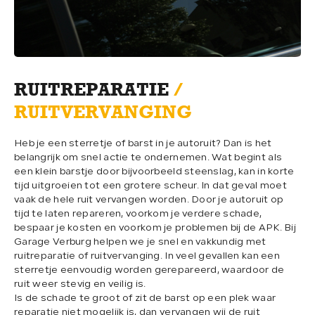
WERKPLAATS
04.
OVER ONS
05.
RUITREPARATIE
/
RUITVERVANGING
VERKOCHT
06.
Heb je een sterretje of barst in je autoruit? Dan is het
belangrijk om snel actie te ondernemen. Wat begint als
een klein barstje door bijvoorbeeld steenslag, kan in korte
CONTACT
07.
tijd uitgroeien tot een grotere scheur. In dat geval moet
vaak de hele ruit vervangen worden. Door je autoruit op
tijd te laten repareren, voorkom je verdere schade,
bespaar je kosten en voorkom je problemen bij de APK. Bij
Garage Verburg helpen we je snel en vakkundig met
ruitreparatie of ruitvervanging. In veel gevallen kan een
sterretje eenvoudig worden gerepareerd, waardoor de
CONTACT
ruit weer stevig en veilig is.
Is de schade te groot of zit de barst op een plek waar
013-5053085
reparatie niet mogelijk is, dan vervangen wij de ruit
info@garageverburg.nl