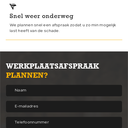
Snel weer onderweg
We plannen snel een afspraak zodat u zo min mogelijk
last heeft van de schade.
WERKPLAATSAFSPRAAK
PLANNEN?