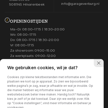
info@garageverburg.nl
5081NS Hilvarenbeek
OPENINGSTIJDEN
Ma–Di:
08:00–17:15 | 18:30–20:00
Wo:
08:00–17:15
Do:
08:00–17:15 | 18:30–20:00
Vr:
08:00–17:15
Za showroom:
09.00–15.00
Za werkplaats:
09.00–12.00
We gebruiken cookies, wil je dat?
Wij helpen u graag goed en nemen
hiervoor de tijd. Daarom werken wij
Cookies zijn kleine tekstbestanden met informatie erin. Die
graag op afspraak zodat wij alle tijd
plaatsen we kort op je apparaat. Zo zien we bijvoorbeeld
en aandacht voor u kunnen hebben.
welke pagina’s je zag, waar je afhaakte en wat je invulde. Op
die manier hebben wij informatie waar we jouw
websitebezoek beter mee maken. Handig toch? Natuurlijk
kies je zelf of je dat toestaat. Daar zijn we eerlijk over. Klik
op “Cookie instellingen”, vind meer informatie en beheer je
Privacy policy
voorkeuren.