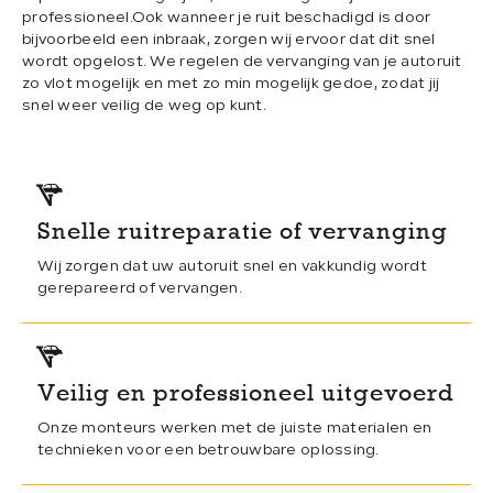
professioneel.Ook wanneer je ruit beschadigd is door
ADRES
bijvoorbeeld een inbraak, zorgen wij ervoor dat dit snel
wordt opgelost. We regelen de vervanging van je autoruit
Slibbroek 20
zo vlot mogelijk en met zo min mogelijk gedoe, zodat jij
5081NS
snel weer veilig de weg op kunt.
Hilvarenbeek
OPENINGSTIJDEN
Ma–Di:
08:00–17:15 | 18:30–20:00
Wo:
08:00–17:15
Snelle ruitreparatie of vervanging
Do:
08:00–17:15 | 18:30–20:00
Vr:
08:00–17:15
Wij zorgen dat uw autoruit snel en vakkundig wordt
Za showroom:
09.00–15.00
gerepareerd of vervangen.
Za werkplaats:
09.00–12.00
Veilig en professioneel uitgevoerd
Onze monteurs werken met de juiste materialen en
technieken voor een betrouwbare oplossing.