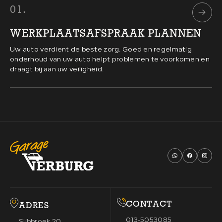
01.
0
WERKPLAATSAFSPRAAK PLANNEN
A
Uw auto verdient de beste zorg. Goed en regelmatig
Al
onderhoud van uw auto helpt problemen te voorkomen en
ke
draagt bij aan uw veiligheid.
be
CONTACT
ADRES
013-5053085
Slibbroek 20