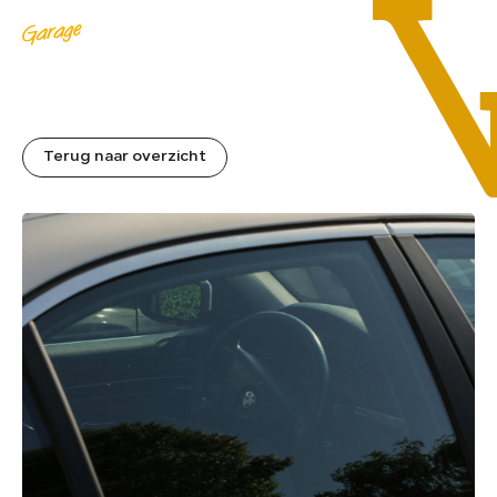
MENU
Terug naar overzicht
HOME
01.
AANBOD
02.
DIENSTEN
03.